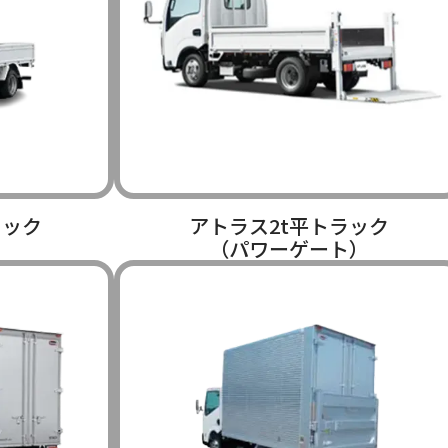
ラック
アトラス2t平トラック
（パワーゲート）