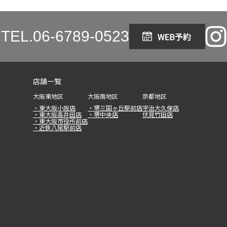
TEL.
06-6789-0523
店舗一覧
大阪東地区
大阪南地区
京都地区
・東大阪小阪店
・堺三国ヶ丘駅前店
宇治大久保店
・東大阪高井田店
・堺中央店
伏見竹田店
・東大阪市役所前店
・近鉄八尾駅前店