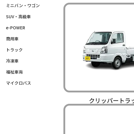
ミニバン・ワゴン
SUV・高級車
e-POWER
商用車
トラック
冷凍車
福祉車両
マイクロバス
クリッパートラ