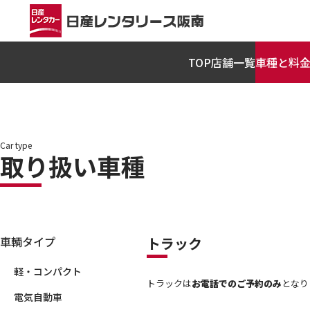
TOP
店舗一覧
車種と料
Car type
取り扱い車種
車輌タイプ
トラック
軽・コンパクト
トラックは
お電話でのご予約のみ
となり
電気自動車