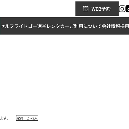
金
セルフライドゴー
選挙レンタカー
ご利用について
会社情報
採
ます。
定員：2〜3人