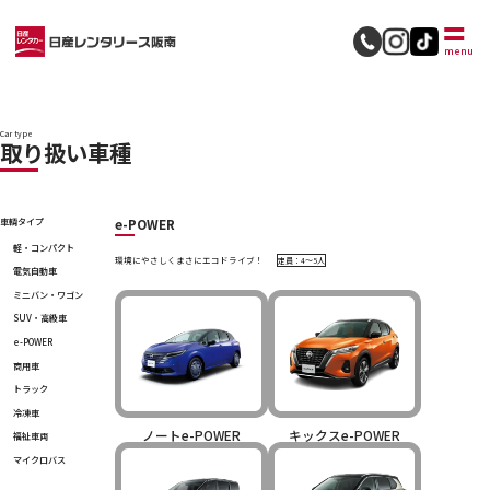
採用情報
menu
Car type
取り扱い車種
e-POWER
車輌タイプ
軽・コンパクト
環境にやさしくまさにエコドライブ！
定員：4〜5人
電気自動車
ミニバン・ワゴン
SUV・高級車
e-POWER
商用車
トラック
冷凍車
ノートe-POWER
キックスe-POWER
福祉車両
マイクロバス