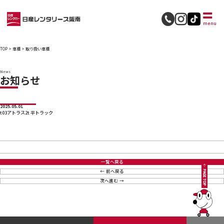
採用情報
menu
TOP
>
車種
>
取り扱い車種
News
お知らせ
2025.05.01
t03アトラス2t 平トラック
一覧へ戻る
前へ戻る
次へ進む